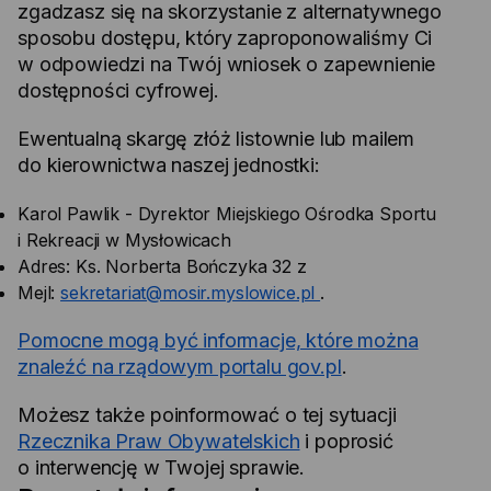
zgadzasz się na skorzystanie z alternatywnego
sposobu dostępu, który zaproponowaliśmy Ci
w odpowiedzi na Twój wniosek o zapewnienie
dostępności cyfrowej.
Ewentualną skargę złóż listownie lub mailem
do kierownictwa naszej jednostki:
Karol Pawlik - Dyrektor Miejskiego Ośrodka Sportu
i Rekreacji w Mysłowicach
Adres: Ks. Norberta Bończyka 32 z
Mejl:
sekretariat@mosir.myslowice.pl
.
Pomocne mogą być informacje, które można
znaleźć na rządowym portalu gov.pl
.
Możesz także poinformować o tej sytuacji
Rzecznika Praw Obywatelskich
i poprosić
o interwencję w Twojej sprawie.