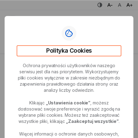
wersja kontrastowa portalu
mniejsza czcionka
normalna czcionka
większa
Biuletyn Informacji
menu
Publicznej
Miejski
Ośrodek
Pole
wyszukiwarki
Sportu
głównej
Polityka Cookies
i Rekreacji
w Mysłowicach
Strona główna
Deklaracja Dostępności
Ochrona prywatności użytkowników naszego
serwisu jest dla nas priorytetem. Wykorzystujemy
pliki cookies wyłącznie w zakresie niezbędnym do
zapewnienia prawidłowego działania strony oraz
udostępnij
analizy liczby odwiedzin.
Deklaracja Dostępności
Klikając
„Ustawienia cookie”
, możesz
Data utworzenia: 2025-10-05 18:12:02
dostosować swoje preferencje i wyrazić zgodę na
wybrane pliki cookies. Możesz też zaakceptować
Wstęp deklaracji
wszystkie pliki, klikając
„Zaakceptuj wszystkie”
.
Więcej informacji o ochronie danych osobowych,
Miejski Ośrodek Sportu i Rekreacji w Mysłowicach