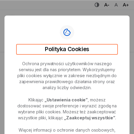
wersja kontrastowa portalu
mniejsza czcionka
normalna czcionka
większa
Biuletyn Informacji
menu
Publicznej
Miejski
Ośrodek
Pole
wyszukiwarki
Sportu
głównej
Polityka Cookies
i Rekreacji
w Mysłowicach
Strona główna
Zarządzenia
Ochrona prywatności użytkowników naszego
serwisu jest dla nas priorytetem. Wykorzystujemy
pliki cookies wyłącznie w zakresie niezbędnym do
zapewnienia prawidłowego działania strony oraz
udostępnij
analizy liczby odwiedzin.
Zarządzenia
Klikając
„Ustawienia cookie”
, możesz
dostosować swoje preferencje i wyrazić zgodę na
wybrane pliki cookies. Możesz też zaakceptować
Formularz
Pole
wszystkie pliki, klikając
„Zaakceptuj wszystkie”
.
wyszukiwania
wyszukiwarki
głównej
uchwał
Więcej informacji o ochronie danych osobowych,
Wyszukiwanie zaawansowane