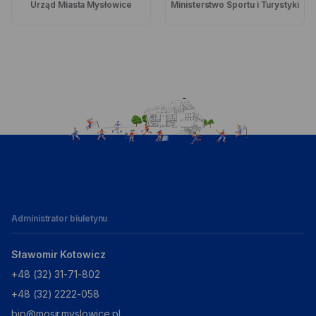
Urząd Miasta Mysłowice
Ministerstwo Sportu i Turystyki
Ilustracja
MOSiR
Administrator biuletynu
Sławomir Kotowicz
+48 (32) 31-71-802
+48 (32) 2222-058
bip@mosir.myslowice.pl